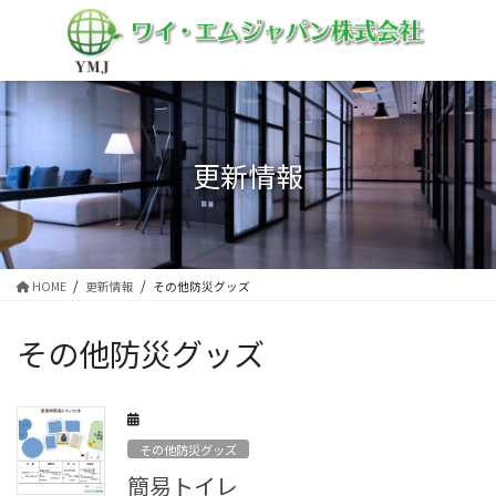
コ
ナ
ン
ビ
テ
ゲ
ン
ー
ツ
シ
に
ョ
移
ン
更新情報
動
に
移
動
HOME
更新情報
その他防災グッズ
その他防災グッズ
その他防災グッズ
簡易トイレ