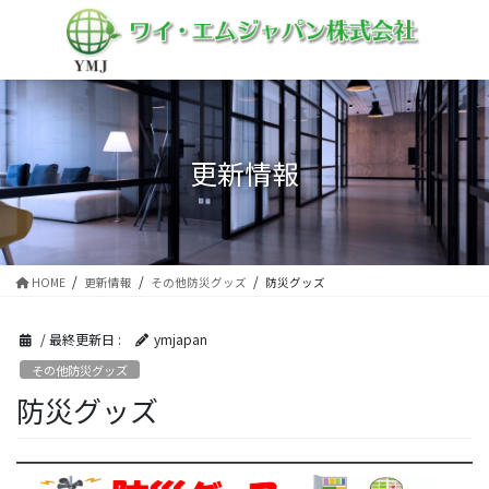
コ
ナ
ン
ビ
テ
ゲ
ン
ー
ツ
シ
に
ョ
移
ン
更新情報
動
に
移
動
HOME
更新情報
その他防災グッズ
防災グッズ
/ 最終更新日 :
ymjapan
その他防災グッズ
防災グッズ