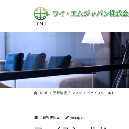
コ
ナ
ン
ビ
テ
ゲ
ン
ー
ツ
シ
に
ョ
移
ン
動
に
移
動
HOME
更新情報
マスク
フェイスシールド
/ 最終更新日 :
ymjapan