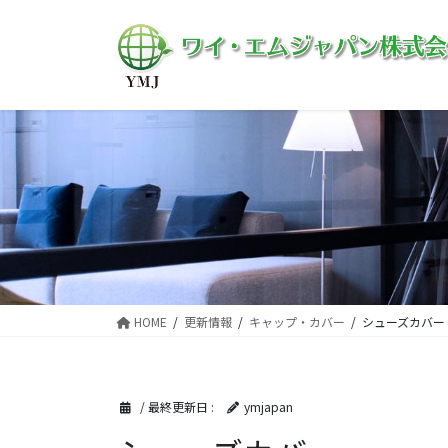
コ
ナ
ン
ビ
テ
ゲ
ン
ー
ツ
シ
に
ョ
移
ン
動
に
移
動
HOME
更新情報
キャップ・カバー
シューズカバー
/ 最終更新日 :
ymjapan